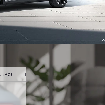
kun ADS
Deepal S07 628 Max Qiankun ADS