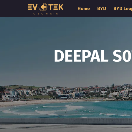
Home
BYD
BYD Leo
DEEPAL S0