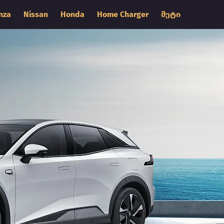
nza
Nissan
Honda
Home Charger
მეტი