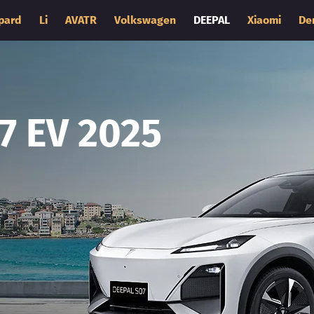
pard
Li
AVATR
Volkswagen
DEEPAL
Xiaomi
De
7 EV 2025