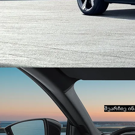
შეარჩიე ი