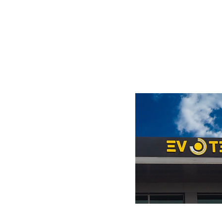
Visit us at the showroom.
ი #114,
ველო
7
m