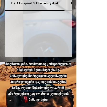
BYD Leopard 5 Discovery 4x4
BYD Leopard 5 Pilot
მოქნილი ჯიპი, რომლითაც კომფორტულად
იმგზავრებ ნებისმიერ გზაზე.
სიმაღლეზე მორგებული ავტომატური
ჰიდრავლიკური დაკიდების სისტემის
საშუალებით შესაძლებელია, რომ
უმარტივესად გადალახოთ ცუდი გზების
წინაღობები.