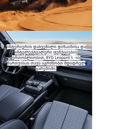
ინტერიერის დახვეწილი დიზაინისა და
ინტელექტუალური ფუნქციების
ერთობლიობით, BYD Leopard 5 -ის
მართვისას თავს იგრძნობთ მდიდრულ
გარემოში.