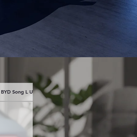
BYD Song L Ultra 662 km.
BYD Song L Exellence 66