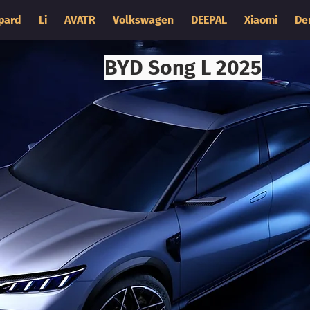
pard
Li
AVATR
Volkswagen
DEEPAL
Xiaomi
De
BYD Song L 2025