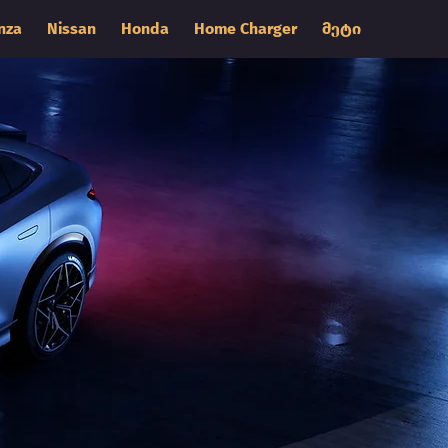
nza
Nissan
Honda
Home Charger
მეტი